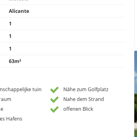
Alicante
1
1
1
63m²
schappelijke tuin
Nähe zum Golfplatz
lraum
Nahe dem Strand
se
offenen Blick
es Hafens