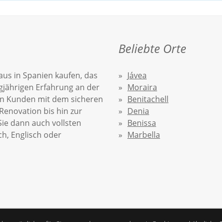
Beliebte Orte
aus in Spanien kaufen, das
Jávea
ngjährigen Erfahrung an der
Moraira
ren Kunden mit dem sicheren
Benitachell
Renovation bis hin zur
Denia
ie dann auch vollsten
Benissa
ch, Englisch oder
Marbella