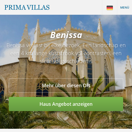
MENÜ
Benissa
Benissa verrast bij elke bezoek. Een landschap en
een 4 km lange kuststrook vol contrasten, een
sfeer vol geschiedenis
Mehr über diesen Ort
Haus Angebot anzeigen