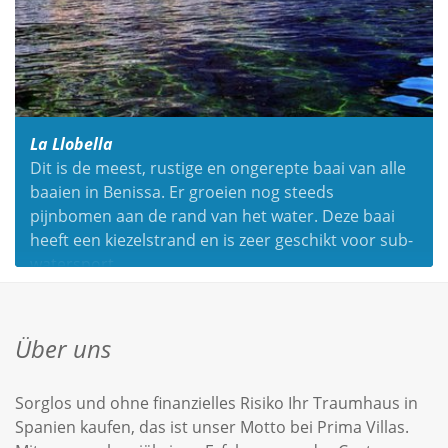
La Llobella
Dit is de meest, rustige en ongerepte baai van alle
baaien in Benissa. Er groeien nog steeds
pijnbomen aan de rand van het water. Deze baai
heeft een kiezelstrand en is zeer geschikt voor sub-
watersport.
Über uns
Sorglos und ohne finanzielles Risiko Ihr Traumhaus in
Spanien kaufen, das ist unser Motto bei Prima Villas.