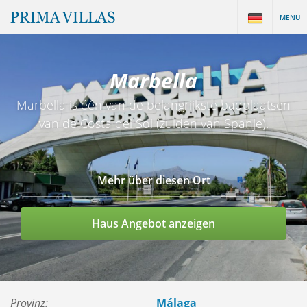
MENÜ
Marbella
Marbella is één van de belangrijkste badplaatsen
van de Costa del Sol (zuiden van Spanje).
Mehr über diesen Ort
Haus Angebot anzeigen
Provinz:
Málaga