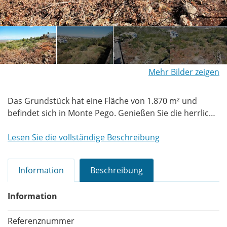
Mehr Bilder zeigen
Das Grundstück hat eine Fläche von 1.870 m² und
befindet sich in Monte Pego. Genießen Sie die herrliche
Aussicht auf das Mittelmeer, die Berge. Die Lage ist
sehr ruhig und sonnig. Es ist ein perfekter Ort, um das
Lesen Sie die vollständige Beschreibung
Haus Ihrer Träume zu bauen.Spanien - Costa Blanca -
Denia - Monte Pego. Sehr schöne Wohngegend, leicht
Information
Beschreibung
erhöht. Herrliche Aussicht auf die Berge und das
Mittelmeer. Natur pur!
Information
Referenznummer