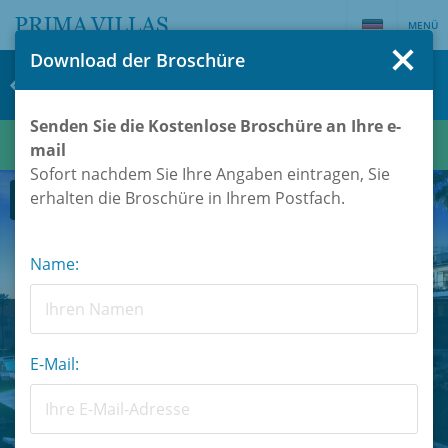
MENÜ
Download der Broschüre
Penthouse zum kauf in Marbella / Spanien
#50890
Senden Sie die Kostenlose Broschüre an Ihre e-
€ 1.395.000
mail
Sofort nachdem Sie Ihre Angaben eintragen, Sie
erhalten die Broschüre in Ihrem Postfach.
Fotos
Karte
Name:
E-Mail: