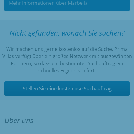
weten veel toeristen deze plaats te vinden. De stad
Mehr Informationen über Marbella
staat bekend om zijn prachtige zandstranden die
tot de mooiste van de Costa del Sol behoren.
Marbella bezit meer dan tien golfterreinen die
Nicht gefunden, wonach Sie suchen?
gedurende de periode oktober tot en met maart
door de natuurlijke neerslag van voldoende water
voorzien worden. Daarnaast is Puerto Banús de
Wir machen uns gerne kostenlos auf die Suche. Prima
meest prestigieuze plezierhaven van de
Villas verfügt über ein großes Netzwerk mit ausgewählten
Middellandse Zee.
Partnern, so dass ein bestimmter Suchauftrag ein
schnelles Ergebnis liefert!
Stellen Sie eine kostenlose Suchauftrag
Über uns