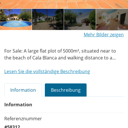
Mehr Bilder zeigen
For Sale: A large flat plot of 5000m², situated near to
the beach of Cala Blanca and walking distance to a
school, shops and restaurants. On the plot are 2 rustic
finca style properties, ideal for summer houses. The
Lesen Sie die vollständige Beschreibung
plot and location are both ideal for a restaurant, hotel
or business opportunity. The plot is fenced and hedged
Information
Beschreibung
in parts. Both casitas need renovation and
modernisation.
Information
Referenznummer
#58312