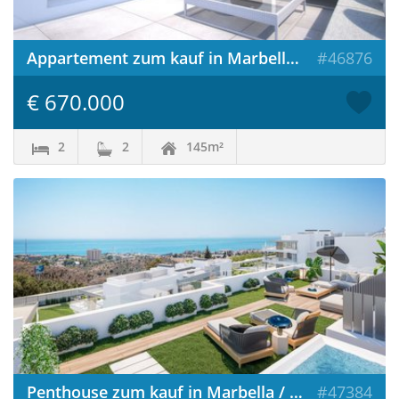
Appartement zum kauf in Marbella / Spanien
#46876
€ 670.000
2
2
145m²
Penthouse zum kauf in Marbella / Spanien
#47384