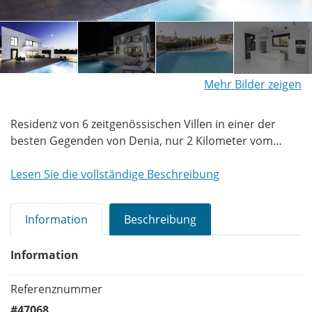
Mehr Bilder zeigen
Residenz von 6 zeitgenössischen Villen in einer der
besten Gegenden von Denia, nur 2 Kilometer vom
Meer und dem Stadtzentrum entfernt.Villen mit 3 und
4 Schlafzimmern ab 192 qm.Schwimmbad und privater
Lesen Sie die vollständige Beschreibung
Garten.Grundstücke von 385 bis 800
Quadratmeter.Terrasse von 60
Information
Beschreibung
Quadratmetern.Parkplatz für 2 Fahrzeuge.Hochwertige
Qualitäten.
Information
Referenznummer
#47068