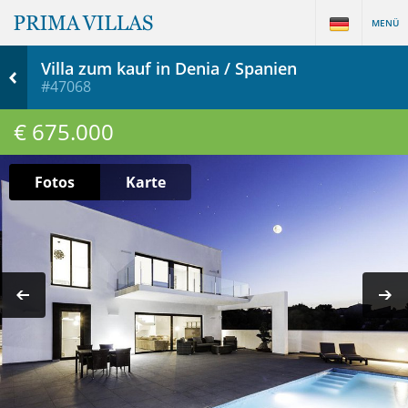
MENÜ
Villa zum kauf in Denia / Spanien
#47068
€ 675.000
Fotos
Karte