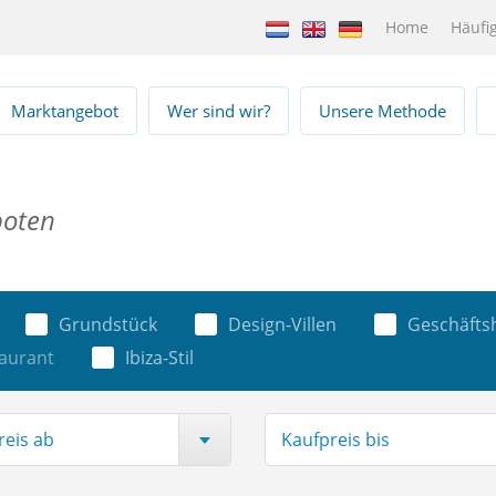
Home
Häufig
Marktangebot
Wer sind wir?
Unsere Methode
boten
Grundstück
Design-Villen
Geschäfts
taurant
Ibiza-Stil
reis ab
Kaufpreis bis