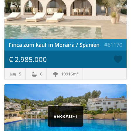
Finca zum kauf in Moraira / Spanien
#61170
€ 2.985.000
5
6
10916m²
VERKAUFT