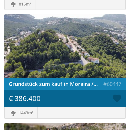
815m²
Grundstück zum kauf in Moraira / Spanien
#60447
€ 386.400
1443m²