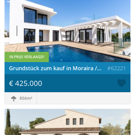
IN PRIJS VERLAAGD!
Grundstück zum kauf in Moraira / Spanien
#62221
€ 425.000
856m²