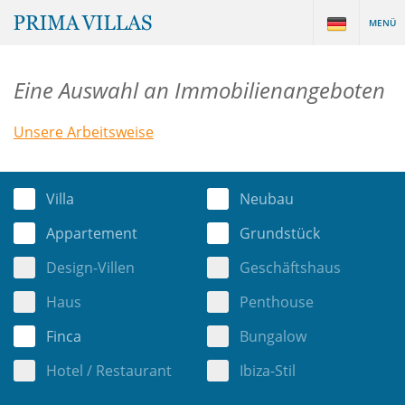
MENÜ
Eine Auswahl an Immobilienangeboten
Unsere Arbeitsweise
Villa
Neubau
Appartement
Grundstück
Design-Villen
Geschäftshaus
Haus
Penthouse
Finca
Bungalow
Hotel / Restaurant
Ibiza-Stil