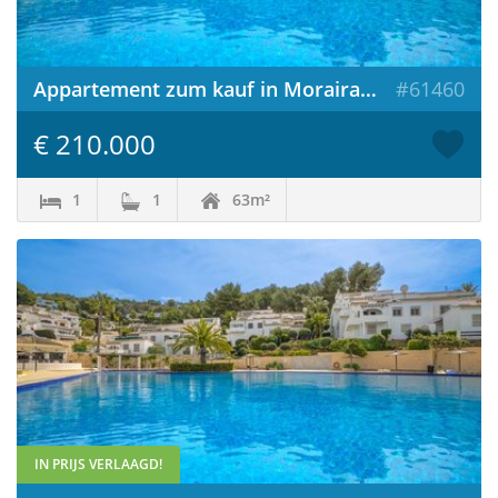
Appartement zum kauf in Moraira / Spanien
#61460
€ 210.000
1
1
63m²
IN PRIJS VERLAAGD!