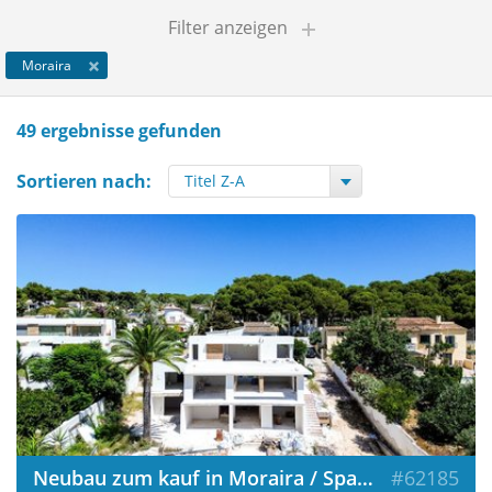
Filter anzeigen
Moraira
49 ergebnisse gefunden
Sortieren nach:
Neubau zum kauf in Moraira / Spanien
#62185